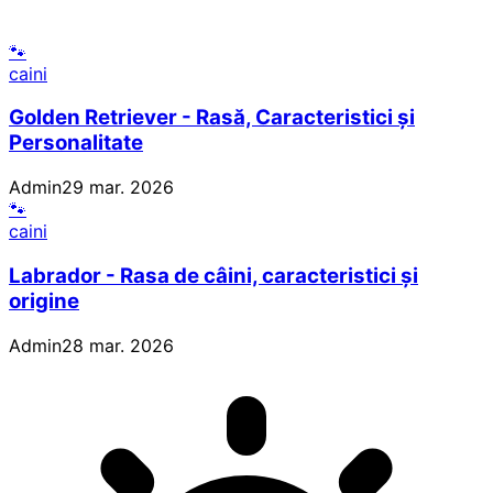
🐾
caini
Golden Retriever - Rasă, Caracteristici și
Personalitate
Admin
29 mar. 2026
🐾
caini
Labrador - Rasa de câini, caracteristici și
origine
Admin
28 mar. 2026